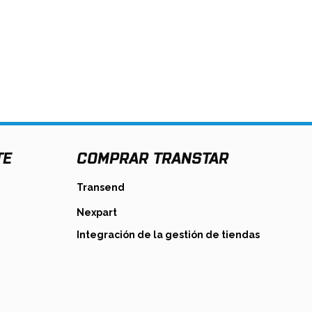
TE
COMPRAR TRANSTAR
s
opens
Transend
in
opens
Nexpart
a
in
new
opens
Integración de la gestión de tiendas
a
tab
in
new
a
tab
new
tab