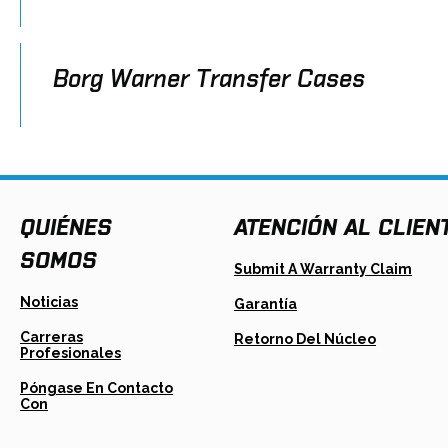
Borg Warner Transfer Cases
QUIÉNES
ATENCIÓN AL CLIEN
SOMOS
Open
Submit A Warranty Claim
In
A
Noticias
Garantía
New
Tab
Carreras
Opens
Retorno Del Núcleo
Profesionales
In
A
New
Póngase En Contacto
Tab
Con