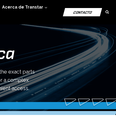
Acerca de Transtar
CONTACTO
ca
the exact parts
or a complex
ient access.