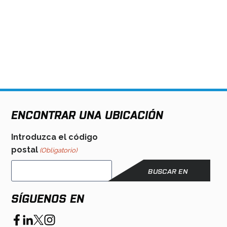
ENCONTRAR UNA UBICACIÓN
Introduzca el código
postal
(Obligatorio)
SÍGUENOS EN
opens
opens
opens
opens