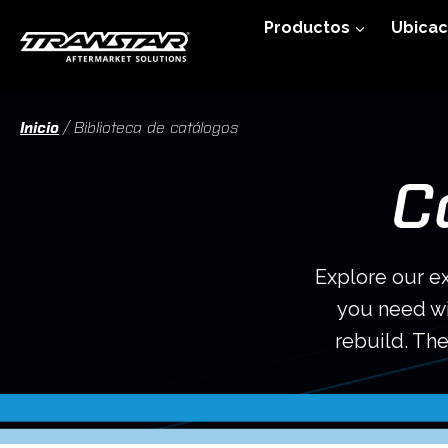
Ir
Productos
Ubicac
al
contenido
Inicio
/
Biblioteca de catálogos
C
Explore our ex
you need wi
rebuild. Th