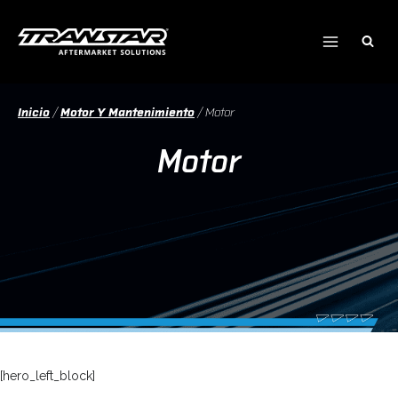
Ir
al
contenido
Inicio
/
Motor Y Mantenimiento
/
Motor
Motor
[hero_left_block]