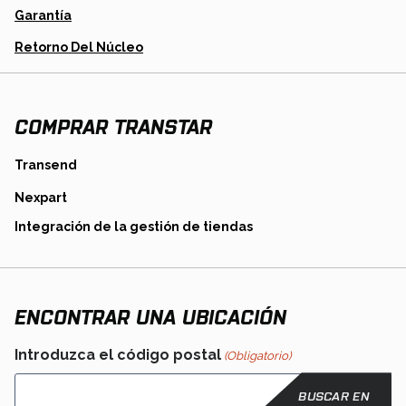
A
Garantía
New
Tab
Opens
Retorno Del Núcleo
In
A
New
Tab
COMPRAR TRANSTAR
opens
Transend
in
opens
Nexpart
a
in
new
opens
Integración de la gestión de tiendas
a
tab
in
new
a
tab
new
tab
ENCONTRAR UNA UBICACIÓN
Introduzca el código postal
(Obligatorio)