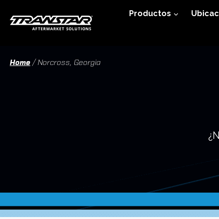
Ir
Productos
Ubicac
al
contenido
Home
/
Norcross, Georgia
¿N