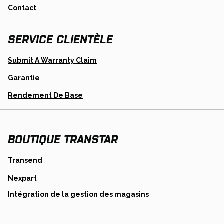
Contact
SERVICE CLIENTÈLE
Opens
Submit A Warranty Claim
In
A
Garantie
New
Tab
Opens
Rendement De Base
In
A
New
Tab
BOUTIQUE TRANSTAR
opens
Transend
in
opens
Nexpart
a
in
new
opens
Intégration de la gestion des magasins
a
tab
in
new
a
tab