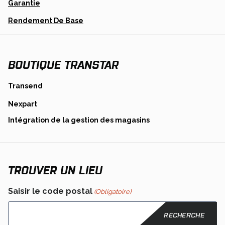
A
Garantie
New
Tab
Opens
Rendement De Base
In
A
New
Tab
BOUTIQUE TRANSTAR
opens
Transend
in
opens
Nexpart
a
in
new
opens
Intégration de la gestion des magasins
a
tab
in
new
a
tab
new
tab
TROUVER UN LIEU
Saisir le code postal
(Obligatoire)