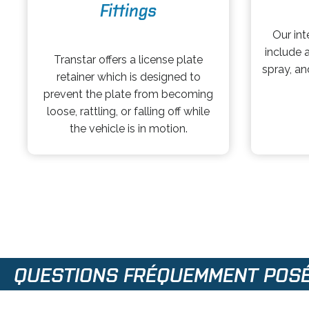
e
Fittings
o
n
p
Our int
o
s
e
include a
p
i
Transtar offers a license plate
n
spray, an
e
n
retainer which is designed to
s
n
a
prevent the plate from becoming
i
s
n
loose, rattling, or falling off while
n
i
e
the vehicle is in motion.
a
n
w
n
a
t
e
n
a
w
e
b
t
w
a
t
b
a
b
QUESTIONS FRÉQUEMMENT POS