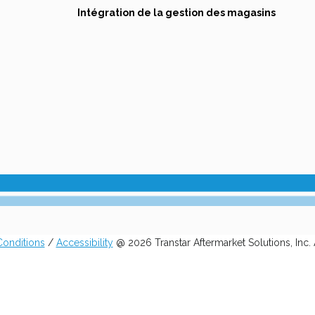
in
new
opens
Intégration de la gestion des magasins
a
tab
in
new
a
tab
new
tab
onditions
/
Accessibility
@ 2026 Transtar Aftermarket Solutions, Inc. 