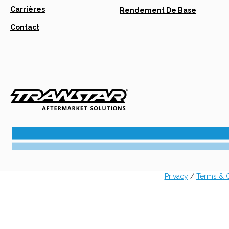
Tab
Carrières
Opens
Rendement De Base
In
A
Contact
New
Tab
Privacy
/
Terms & C