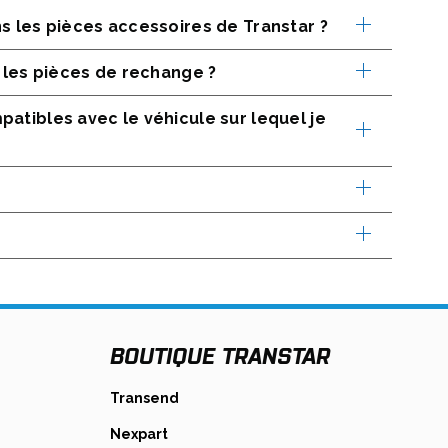
A
s les pièces accessoires de Transtar ?
N
E
W
t les pièces de rechange ?
T
A
atibles avec le véhicule sur lequel je
B
BOUTIQUE TRANSTAR
s
opens
Transend
in
opens
Nexpart
a