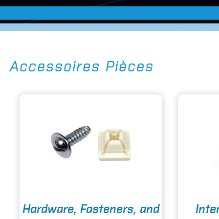
Accessoires Pièces
o
Hardware, Fasteners, and
Inte
p