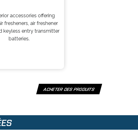
e
n
erior accessories offering
s
ir fresheners, air freshener
i
d keyless entry transmitter
n
batteries.
a
n
e
w
t
a
b
ACHETER DES PRODUITS
O
P
E
N
S
ÉES
I
N