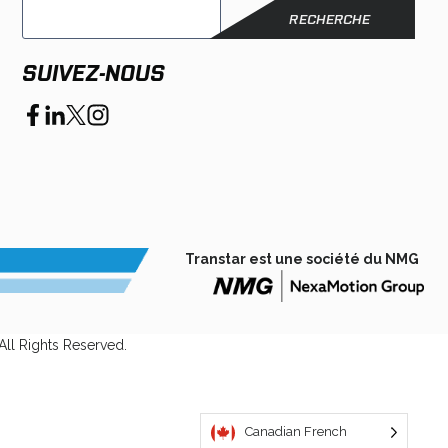
SUIVEZ-NOUS
opens
opens
opens
opens
in
in
in
in
a
a
a
a
new
new
new
new
tab
tab
tab
tab
Transtar est une société du NMG
opens
in
All Rights Reserved.
a
new
tab
Canadian French