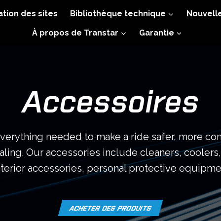
ation des sites
Bibliothèque technique
Nouvell
À propos de Transtar
Garantie
Accessoires
everything needed to make a ride safer, more co
aling. Our accessories include cleaners, coolers
interior accessories, personal protective equipmen
ACHETER DES PRODUITS
O