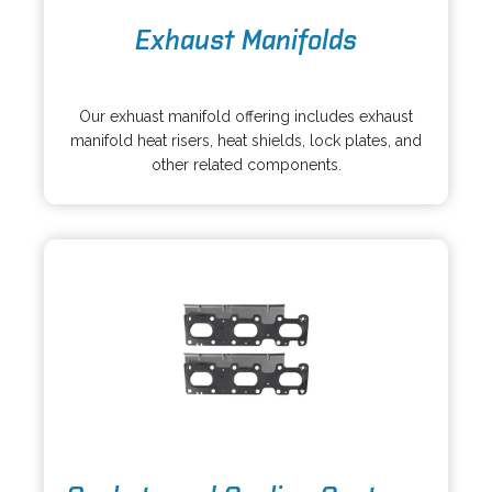
o
Exhaust Manifolds
p
e
o
n
p
s
Our exhuast manifold offering includes exhaust
e
i
manifold heat risers, heat shields, lock plates, and
n
n
other related components.
s
a
i
n
n
e
a
w
n
t
e
a
w
b
t
a
b
o