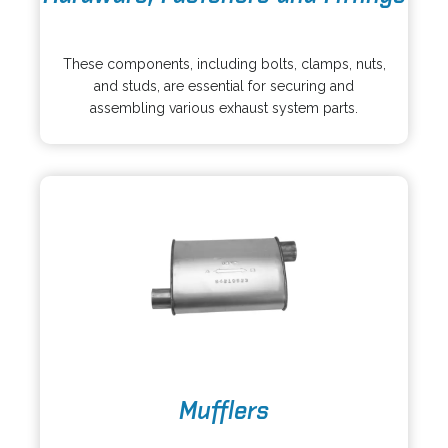
e
o
n
p
s
These components, including bolts, clamps, nuts,
e
i
and studs, are essential for securing and
n
n
assembling various exhaust system parts.
s
a
i
n
n
e
a
w
n
t
e
a
w
b
t
a
b
o
Mufflers
p
e