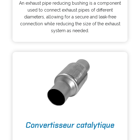
p
s
An exhaust pipe reducing bushing is a component
e
i
used to connect exhaust pipes of different
n
n
diameters, allowing for a secure and leak-free
s
a
connection while reducing the size of the exhaust
i
n
system as needed.
n
e
a
w
n
t
e
a
w
b
t
a
b
o
Convertisseur catalytique
p
e
o
n