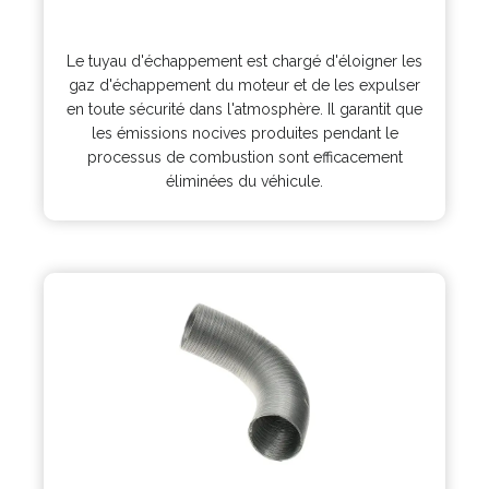
e
o
n
p
s
Le tuyau d'échappement est chargé d'éloigner les
e
i
gaz d'échappement du moteur et de les expulser
n
n
en toute sécurité dans l'atmosphère. Il garantit que
s
a
les émissions nocives produites pendant le
i
n
processus de combustion sont efficacement
n
e
éliminées du véhicule.
a
w
n
t
e
a
w
b
t
a
b