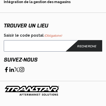
new
opens
Intégration de la gestion des magasins
a
tab
in
new
a
tab
new
tab
TROUVER UN LIEU
Saisir le code postal
(Obligatoire)
SUIVEZ-NOUS
opens
opens
opens
opens
in
in
in
in
a
a
a
a
new
new
new
new
tab
tab
tab
tab