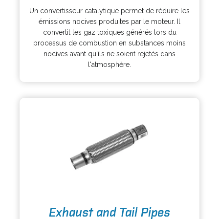
p
s
Un convertisseur catalytique permet de réduire les
e
i
émissions nocives produites par le moteur. Il
n
n
convertit les gaz toxiques générés lors du
s
a
processus de combustion en substances moins
i
n
nocives avant qu'ils ne soient rejetés dans
n
e
l'atmosphère.
a
w
n
t
e
a
w
b
t
a
b
o
Exhaust and Tail Pipes
p