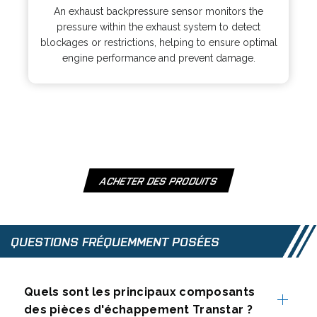
p
s
An exhaust backpressure sensor monitors the
e
i
pressure within the exhaust system to detect
n
n
blockages or restrictions, helping to ensure optimal
s
a
engine performance and prevent damage.
i
n
n
e
a
w
n
t
e
a
w
b
t
a
ACHETER DES PRODUITS
O
b
P
E
N
QUESTIONS FRÉQUEMMENT POSÉES
S
I
N
Quels sont les principaux composants
A
des pièces d'échappement Transtar ?
N