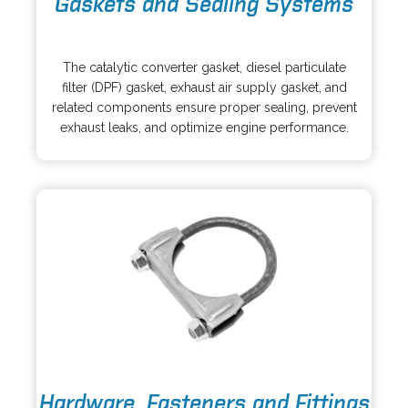
Gaskets and Sealing Systems
p
e
o
n
p
s
The catalytic converter gasket, diesel particulate
e
i
filter (DPF) gasket, exhaust air supply gasket, and
n
n
related components ensure proper sealing, prevent
s
a
exhaust leaks, and optimize engine performance.
i
n
n
e
a
w
n
t
e
a
w
b
t
a
b
o
Hardware, Fasteners and Fittings
p