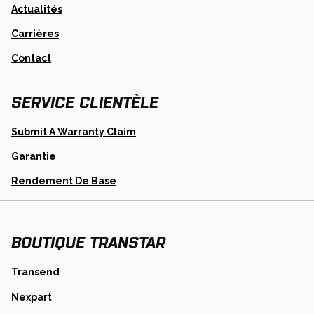
Actualités
Carrières
Contact
SERVICE CLIENTÈLE
Opens
Submit A Warranty Claim
In
A
Garantie
New
Tab
Opens
Rendement De Base
In
A
New
Tab
BOUTIQUE TRANSTAR
opens
Transend
in
opens
Nexpart
a
in